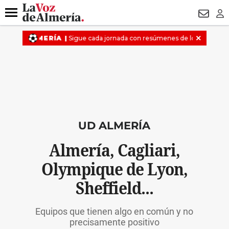
DESTACADO
VOTO FEMENINO
ORGULLO VERA
TRIBUNA
Menú
NEWSL
LO
UD ALMERÍA
Almería, Cagliari,
Olympique de Lyon,
Sheffield...
Equipos que tienen algo en común y no
precisamente positivo