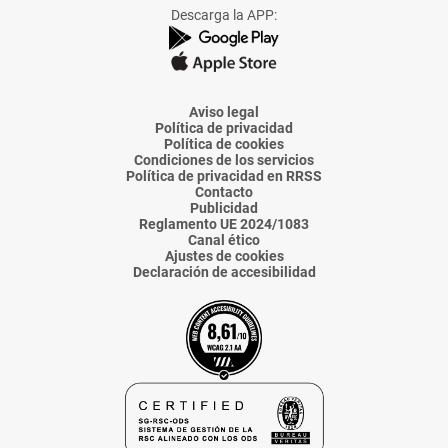
Facebook
X
Instagram
TikTok
Linkedin
Descarga la APP:
de
de
de
de
de
La
La
La
La
La
Voz
Voz
Voz
Voz
Voz
de
de
de
de
de
Almería
Almería
Almería
Almería
Almería
Aviso legal
Política de privacidad
Política de cookies
Condiciones de los servicios
Política de privacidad en RRSS
Contacto
Publicidad
Reglamento UE 2024/1083
Canal ético
Ajustes de cookies
Declaración de accesibilidad