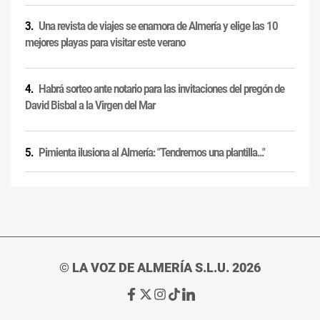
Una revista de viajes se enamora de Almería y elige las 10
mejores playas para visitar este verano
Habrá sorteo ante notario para las invitaciones del pregón de
David Bisbal a la Virgen del Mar
Pimienta ilusiona al Almería: "Tendremos una plantilla..."
© LA VOZ DE ALMERÍA S.L.U. 2026
Ir
Ir
Ir
Ir
Ir
a
a
a
a
a