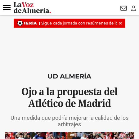
DESTACADO
VOTO FEMENINO
ORGULLO VERA
TRIBUNA
Menú
NEWSL
LO
UD ALMERÍA
Ojo a la propuesta del
Atlético de Madrid
Una medida que podría mejorar la calidad de los
arbitrajes