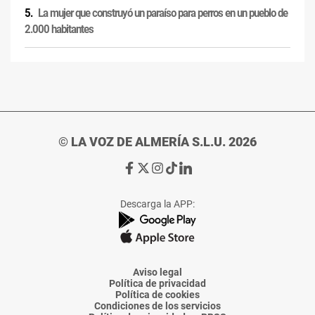
La mujer que construyó un paraíso para perros en un pueblo de
2.000 habitantes
© LA VOZ DE ALMERÍA S.L.U. 2026
Ir
Ir
Ir
Ir
Ir
a
a
a
a
a
Facebook
X
Instagram
TikTok
Linkedin
Descarga la APP:
de
de
de
de
de
La
La
La
La
La
Voz
Voz
Voz
Voz
Voz
de
de
de
de
de
Almería
Almería
Almería
Almería
Almería
Aviso legal
Política de privacidad
Política de cookies
Condiciones de los servicios