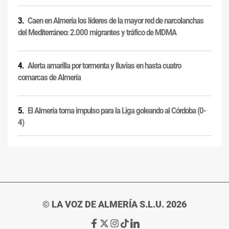
Caen en Almería los líderes de la mayor red de narcolanchas
del Mediterráneo: 2.000 migrantes y tráfico de MDMA
Alerta amarilla por tormenta y lluvias en hasta cuatro
comarcas de Almería
El Almería toma impulso para la Liga goleando al Córdoba (0-
4)
© LA VOZ DE ALMERÍA S.L.U. 2026
Ir
Ir
Ir
Ir
Ir