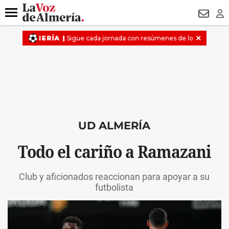
DESTACADO
VOTO FEMENINO
ORGULLO VERA
TRIBUNA
Menú
NEWSL
LO
UD ALMERÍA
Todo el cariño a Ramazani
Club y aficionados reaccionan para apoyar a su
futbolista