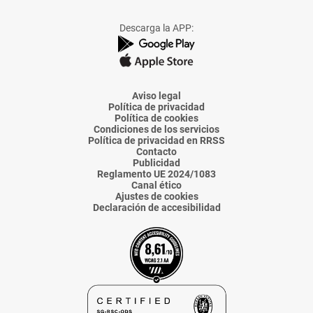
a
a
a
a
a
Facebook
X
Instagram
TikTok
Linkedin
Descarga la APP:
de
de
de
de
de
La
La
La
La
La
Voz
Voz
Voz
Voz
Voz
de
de
de
de
de
Almería
Almería
Almería
Almería
Almería
Aviso legal
Política de privacidad
Política de cookies
Condiciones de los servicios
Política de privacidad en RRSS
Contacto
Publicidad
Reglamento UE 2024/1083
Canal ético
Ajustes de cookies
Declaración de accesibilidad