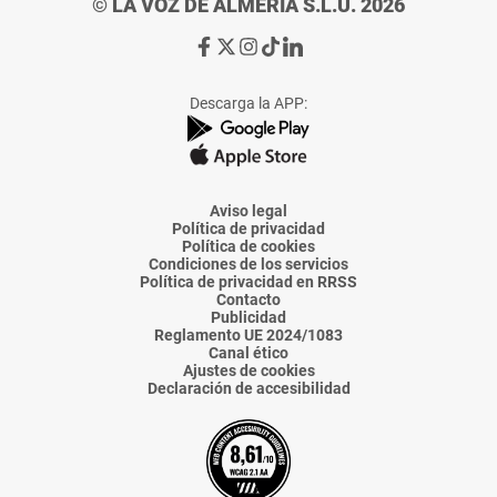
© LA VOZ DE ALMERÍA S.L.U. 2026
Ir
Ir
Ir
Ir
Ir
a
a
a
a
a
Facebook
X
Instagram
TikTok
Linkedin
Descarga la APP:
de
de
de
de
de
La
La
La
La
La
Voz
Voz
Voz
Voz
Voz
de
de
de
de
de
Almería
Almería
Almería
Almería
Almería
Aviso legal
Política de privacidad
Política de cookies
Condiciones de los servicios
Política de privacidad en RRSS
Contacto
Publicidad
Reglamento UE 2024/1083
Canal ético
Ajustes de cookies
Declaración de accesibilidad