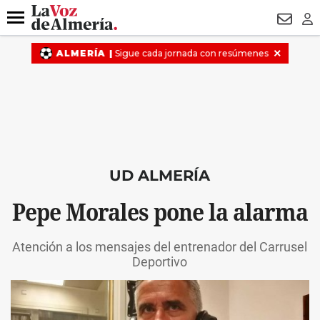
DESTACADO
ROBOS
PREGÓN BISBAL
CONDENADOS
Menú
NEWSL
LO
UD ALMERÍA
Pepe Morales pone la alarma
Atención a los mensajes del entrenador del Carrusel
Deportivo