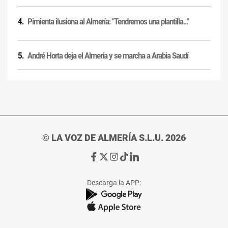
Pimienta ilusiona al Almería: "Tendremos una plantilla..."
André Horta deja el Almería y se marcha a Arabia Saudí
© LA VOZ DE ALMERÍA S.L.U. 2026
Ir
Ir
Ir
Ir
Ir
a
a
a
a
a
Facebook
X
Instagram
TikTok
Linkedin
Descarga la APP:
de
de
de
de
de
La
La
La
La
La
Voz
Voz
Voz
Voz
Voz
de
de
de
de
de