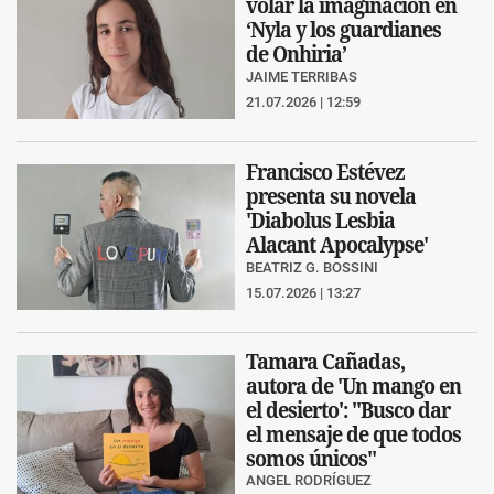
volar la imaginación en
‘Nyla y los guardianes
de Onhiria’
JAIME TERRIBAS
21.07.2026 | 12:59
Francisco Estévez
presenta su novela
'Diabolus Lesbia
Alacant Apocalypse'
BEATRIZ G. BOSSINI
15.07.2026 | 13:27
Tamara Cañadas,
autora de 'Un mango en
el desierto': "Busco dar
el mensaje de que todos
somos únicos"
ANGEL RODRÍGUEZ