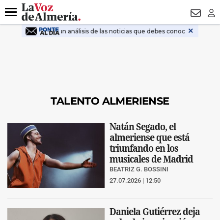
DESTACADO
VOTO FEMENINO
ORGULLO VERA
TRIBUNA
Menú
NEWSL
LO
TALENTO ALMERIENSE
Natán Segado, el
almeriense que está
triunfando en los
musicales de Madrid
BEATRIZ G. BOSSINI
27.07.2026 | 12:50
Daniela Gutiérrez deja