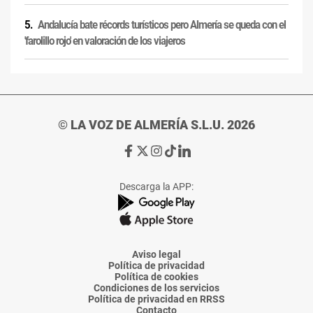
Andalucía bate récords turísticos pero Almería se queda con el
'farolillo rojo' en valoración de los viajeros
© LA VOZ DE ALMERÍA S.L.U. 2026
Ir
Ir
Ir
Ir
Ir
a
a
a
a
a
Facebook
X
Instagram
TikTok
Linkedin
Descarga la APP:
de
de
de
de
de
La
La
La
La
La
Voz
Voz
Voz
Voz
Voz
de
de
de
de
de
Almería
Almería
Almería
Almería
Almería
Aviso legal
Política de privacidad
Política de cookies
Condiciones de los servicios
Política de privacidad en RRSS
Contacto