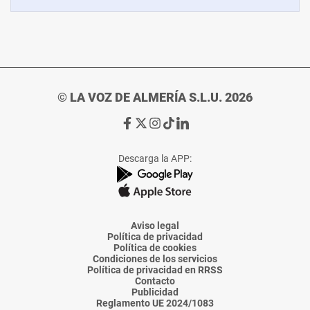
© LA VOZ DE ALMERÍA S.L.U. 2026
Ir
Ir
Ir
Ir
Ir
a
a
a
a
a
Facebook
X
Instagram
TikTok
Linkedin
Descarga la APP:
de
de
de
de
de
La
La
La
La
La
Voz
Voz
Voz
Voz
Voz
de
de
de
de
de
Almería
Almería
Almería
Almería
Almería
Aviso legal
Política de privacidad
Política de cookies
Condiciones de los servicios
Política de privacidad en RRSS
Contacto
Publicidad
Reglamento UE 2024/1083