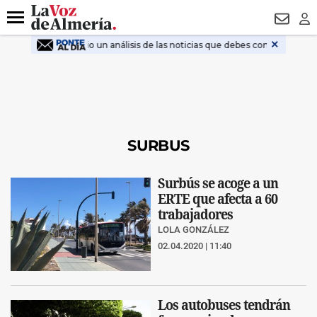
DESTACADO
ROBOS
PREGÓN BISBAL
CONDENADOS
Menú
NEWSL
LO
SURBUS
Surbús se acoge a un
ERTE que afecta a 60
trabajadores
LOLA GONZÁLEZ
02.04.2020 | 11:40
Los autobuses tendrán