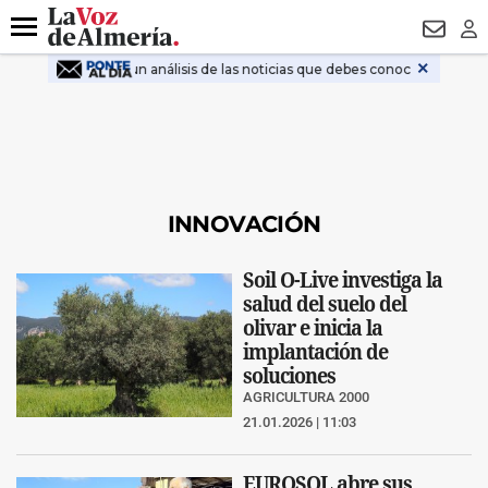
DESTACADO
ROBOS
PREGÓN BISBAL
CONDENADOS
Menú
NEWSL
LO
INNOVACIÓN
Soil O-Live investiga la
salud del suelo del
olivar e inicia la
implantación de
soluciones
AGRICULTURA 2000
21.01.2026 | 11:03
EUROSOL abre sus