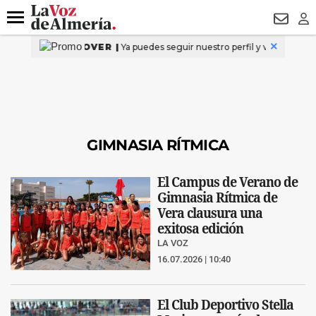
DESTACADO
VOTO FEMENINO
ORGULLO VERA
TRIBUNA
Menú
NEWSL
LO
GIMNASIA RÍTMICA
El Campus de Verano de
Gimnasia Rítmica de
Vera clausura una
exitosa edición
LA VOZ
16.07.2026 | 10:40
El Club Deportivo Stella