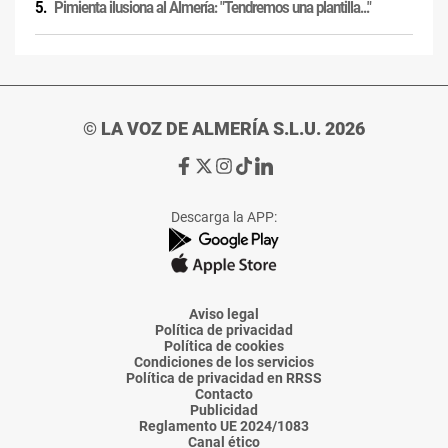
Pimienta ilusiona al Almería: "Tendremos una plantilla..."
© LA VOZ DE ALMERÍA S.L.U. 2026
Ir
Ir
Ir
Ir
Ir
a
a
a
a
a
Facebook
X
Instagram
TikTok
Linkedin
Descarga la APP:
de
de
de
de
de
La
La
La
La
La
Voz
Voz
Voz
Voz
Voz
de
de
de
de
de
Almería
Almería
Almería
Almería
Almería
Aviso legal
Política de privacidad
Política de cookies
Condiciones de los servicios
Política de privacidad en RRSS
Contacto
Publicidad
Reglamento UE 2024/1083
Canal ético