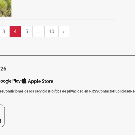
3
4
5
…
10
›
026
ies
Condiciones de los servicios
Política de privacidad en RRSS
Contacto
Publicidad
Re