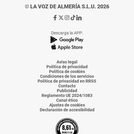
© LA VOZ DE ALMERÍA S.L.U. 2026
Ir
Ir
Ir
Ir
Ir
a
a
a
a
a
Facebook
X
Instagram
TikTok
Linkedin
Descarga la APP:
de
de
de
de
de
La
La
La
La
La
Voz
Voz
Voz
Voz
Voz
de
de
de
de
de
Almería
Almería
Almería
Almería
Almería
Aviso legal
Política de privacidad
Política de cookies
Condiciones de los servicios
Política de privacidad en RRSS
Contacto
Publicidad
Reglamento UE 2024/1083
Canal ético
Ajustes de cookies
Declaración de accesibilidad