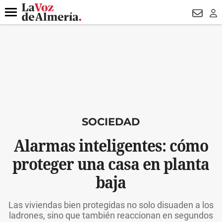
DESTACADO
VOTO FEMENINO
ORGULLO VERA
TRIBUNA
Menú
NEWSL
LO
SOCIEDAD
Alarmas inteligentes: cómo
proteger una casa en planta
baja
Las viviendas bien protegidas no solo disuaden a los
ladrones, sino que también reaccionan en segundos