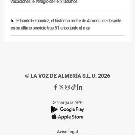
vacaciones: el refugio de Félix Bolaños
Eduardo Fernández, el histórico metre de Almería, se despide
en su último servicio tras 51 años junto al mar
© LA VOZ DE ALMERÍA S.L.U. 2026
Ir
Ir
Ir
Ir
Ir
a
a
a
a
a
Facebook
X
Instagram
TikTok
Linkedin
Descarga la APP:
de
de
de
de
de
La
La
La
La
La
Voz
Voz
Voz
Voz
Voz
de
de
de
de
de
Almería
Almería
Almería
Almería
Almería
Aviso legal