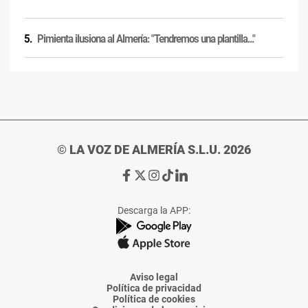
Pimienta ilusiona al Almería: "Tendremos una plantilla..."
© LA VOZ DE ALMERÍA S.L.U. 2026
Ir
Ir
Ir
Ir
Ir
a
a
a
a
a
Facebook
X
Instagram
TikTok
Linkedin
Descarga la APP:
de
de
de
de
de
La
La
La
La
La
Voz
Voz
Voz
Voz
Voz
de
de
de
de
de
Almería
Almería
Almería
Almería
Almería
Aviso legal
Política de privacidad
Política de cookies