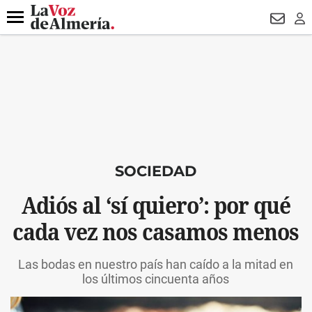
DESTACADO
VOTO FEMENINO
ORGULLO VERA
TRIBUNA
Menú
NEWSL
LO
SOCIEDAD
Adiós al ‘sí quiero’: por qué
cada vez nos casamos menos
Las bodas en nuestro país han caído a la mitad en
los últimos cincuenta años