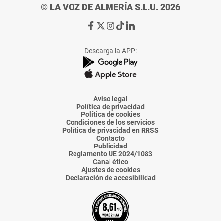
© LA VOZ DE ALMERÍA S.L.U. 2026
Ir
Ir
Ir
Ir
Ir
a
a
a
a
a
Facebook
X
Instagram
TikTok
Linkedin
Descarga la APP:
de
de
de
de
de
La
La
La
La
La
Voz
Voz
Voz
Voz
Voz
de
de
de
de
de
Almería
Almería
Almería
Almería
Almería
Aviso legal
Política de privacidad
Política de cookies
Condiciones de los servicios
Política de privacidad en RRSS
Contacto
Publicidad
Reglamento UE 2024/1083
Canal ético
Ajustes de cookies
Declaración de accesibilidad