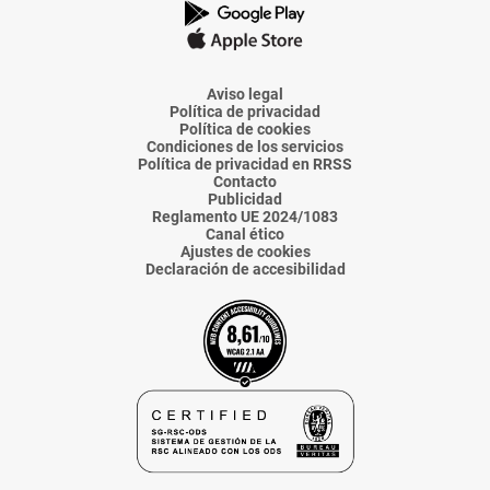
La
La
La
La
La
Voz
Voz
Voz
Voz
Voz
de
de
de
de
de
Almería
Almería
Almería
Almería
Almería
Aviso legal
Política de privacidad
Política de cookies
Condiciones de los servicios
Política de privacidad en RRSS
Contacto
Publicidad
Reglamento UE 2024/1083
Canal ético
Ajustes de cookies
Declaración de accesibilidad