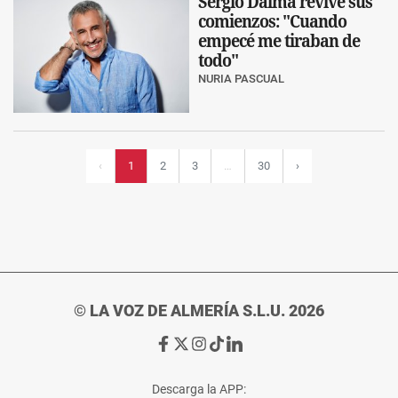
Sergio Dalma revive sus
comienzos: "Cuando
empecé me tiraban de
todo"
NURIA PASCUAL
2
3
30
›
‹
1
…
© LA VOZ DE ALMERÍA S.L.U. 2026
Ir
Ir
Ir
Ir
Ir
a
a
a
a
a
Facebook
X
Instagram
TikTok
Linkedin
Descarga la APP:
de
de
de
de
de