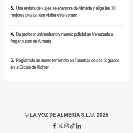
Una revista de viajes se enamora de Almería y elige las 10
mejores playas para visitar este verano
De profesor universitario y mando policial en Venezuela a
fregar platos en Almería
Registrado un nuevo terremoto en Tabernas de casi 2 grados
en la Escala de Richter
© LA VOZ DE ALMERÍA S.L.U. 2026
Ir
Ir
Ir
Ir
Ir
a
a
a
a
a