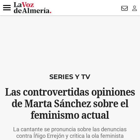
DESTACADO
VOTO FEMENINO
ORGULLO VERA
TRIBUNA
Menú
NEWSL
LO
SERIES Y TV
Las controvertidas opiniones
de Marta Sánchez sobre el
feminismo actual
La cantante se pronuncia sobre las denuncias
contra Íñigo Errejón y critica la ola feminista