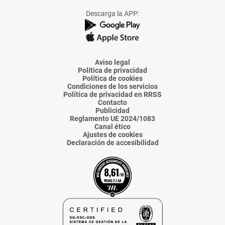
Facebook
X
Instagram
TikTok
Linkedin
Descarga la APP:
de
de
de
de
de
La
La
La
La
La
Voz
Voz
Voz
Voz
Voz
de
de
de
de
de
Almería
Almería
Almería
Almería
Almería
Aviso legal
Política de privacidad
Política de cookies
Condiciones de los servicios
Política de privacidad en RRSS
Contacto
Publicidad
Reglamento UE 2024/1083
Canal ético
Ajustes de cookies
Declaración de accesibilidad