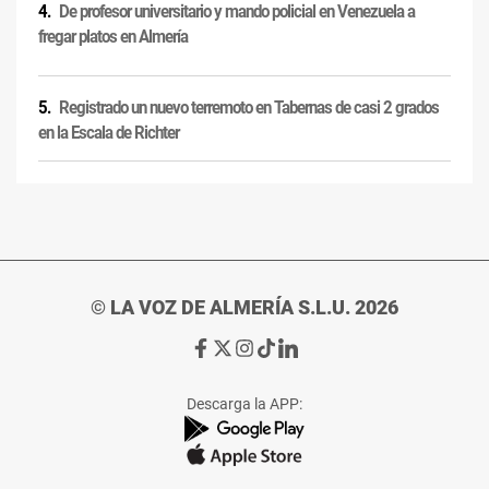
De profesor universitario y mando policial en Venezuela a
fregar platos en Almería
Registrado un nuevo terremoto en Tabernas de casi 2 grados
en la Escala de Richter
© LA VOZ DE ALMERÍA S.L.U. 2026
Ir
Ir
Ir
Ir
Ir
a
a
a
a
a
Facebook
X
Instagram
TikTok
Linkedin
Descarga la APP:
de
de
de
de
de
La
La
La
La
La
Voz
Voz
Voz
Voz
Voz
de
de
de
de
de