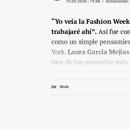
19.05.2026 | 19:48
Actualizado:
“Yo veía la Fashion Week
trabajaré ahí”.
Así fue co
como un simple pensamient
York.
Laura García Mejías
una de las pasarelas más
Moda
EN: