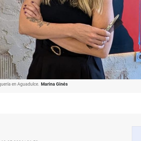
uquería en Aguadulce.
Marina Ginés