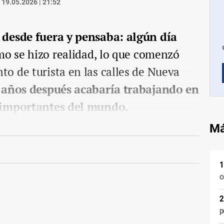
19.05.2026 | 21:52
 desde fuera y pensaba: algún día
mo se hizo realidad, lo que comenzó
o de turista en las calles de Nueva
 años después acabaría trabajando en
 importantes del mundo.
Má
c
p