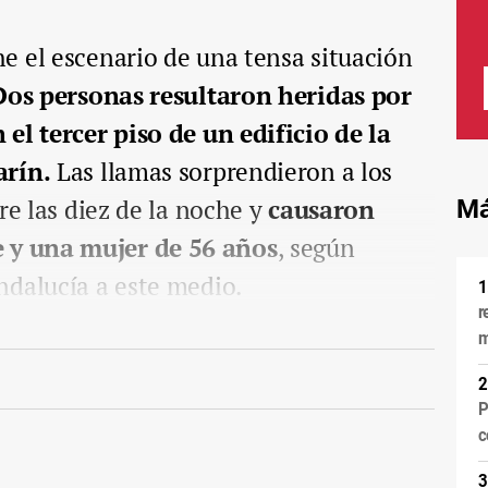
e el escenario de una tensa situación
Dos personas resultaron heridas por
el tercer piso de un edificio de la
arín.
Las llamas sorprendieron a los
re las diez de la noche y
causaron
Má
y una mujer de 56 años
, según
ndalucía a este medio.
r
m
P
c