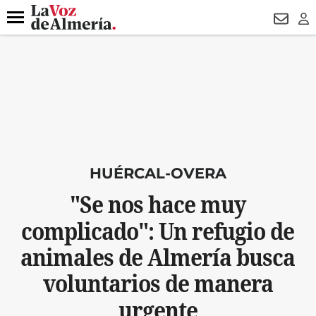
DESTACADO
ROBOS
PREGÓN BISBAL
CONDENADOS
Menú
NEWSL
LO
HUÉRCAL-OVERA
"Se nos hace muy
complicado": Un refugio de
animales de Almería busca
voluntarios de manera
urgente