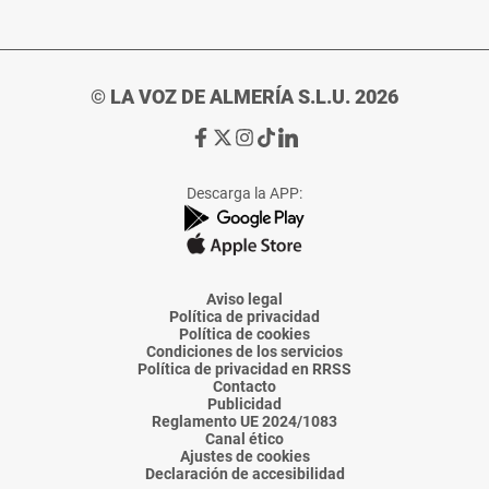
© LA VOZ DE ALMERÍA S.L.U. 2026
Ir
Ir
Ir
Ir
Ir
a
a
a
a
a
Facebook
X
Instagram
TikTok
Linkedin
Descarga la APP:
de
de
de
de
de
La
La
La
La
La
Voz
Voz
Voz
Voz
Voz
de
de
de
de
de
Almería
Almería
Almería
Almería
Almería
Aviso legal
Política de privacidad
Política de cookies
Condiciones de los servicios
Política de privacidad en RRSS
Contacto
Publicidad
Reglamento UE 2024/1083
Canal ético
Ajustes de cookies
Declaración de accesibilidad