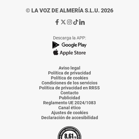
© LA VOZ DE ALMERÍA S.L.U. 2026
Ir
Ir
Ir
Ir
Ir
a
a
a
a
a
Facebook
X
Instagram
TikTok
Linkedin
Descarga la APP:
de
de
de
de
de
La
La
La
La
La
Voz
Voz
Voz
Voz
Voz
de
de
de
de
de
Almería
Almería
Almería
Almería
Almería
Aviso legal
Política de privacidad
Política de cookies
Condiciones de los servicios
Política de privacidad en RRSS
Contacto
Publicidad
Reglamento UE 2024/1083
Canal ético
Ajustes de cookies
Declaración de accesibilidad