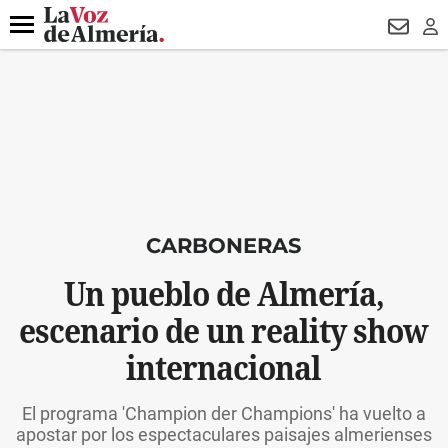
DESTACADO
VOTO FEMENINO
ORGULLO VERA
TRIBUNA
Menú
NEWSL
LO
CARBONERAS
Un pueblo de Almería,
escenario de un reality show
internacional
El programa 'Champion der Champions' ha vuelto a
apostar por los espectaculares paisajes almerienses