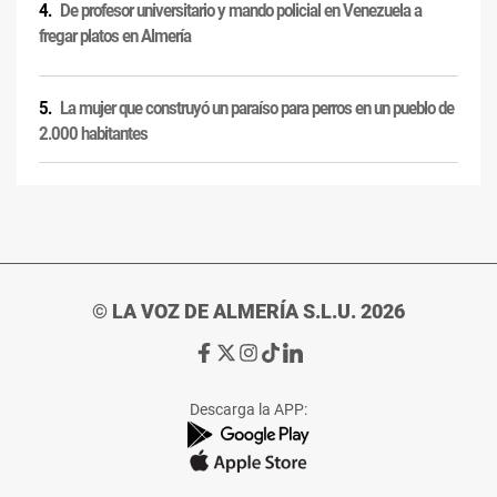
De profesor universitario y mando policial en Venezuela a
fregar platos en Almería
La mujer que construyó un paraíso para perros en un pueblo de
2.000 habitantes
© LA VOZ DE ALMERÍA S.L.U. 2026
Ir
Ir
Ir
Ir
Ir
a
a
a
a
a
Facebook
X
Instagram
TikTok
Linkedin
Descarga la APP:
de
de
de
de
de
La
La
La
La
La
Voz
Voz
Voz
Voz
Voz
de
de
de
de
de