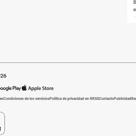
B
e
026
ies
Condiciones de los servicios
Política de privacidad en RRSS
Contacto
Publicidad
Re