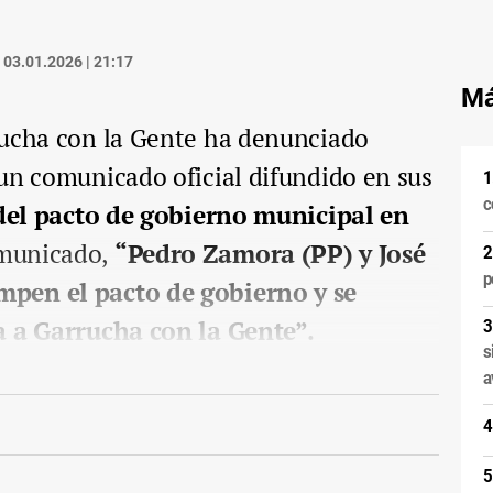
03.01.2026 | 21:17
Má
rucha con la Gente ha denunciado
un comunicado oficial difundido en sus
c
el pacto de gobierno municipal en
omunicado,
“Pedro Zamora (PP) y José
p
pen el pacto de gobierno y se
a a Garrucha con la Gente”.
s
a