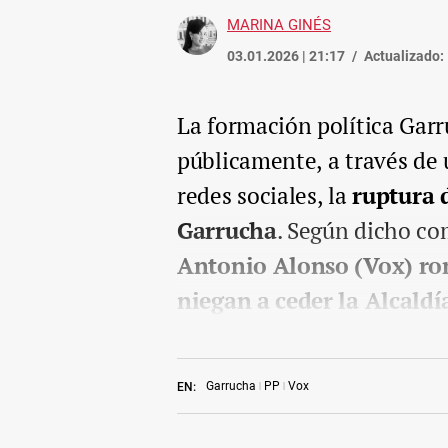
MARINA GINÉS
03.01.2026 | 21:17
Actualizado:
La formación política Gar
públicamente, a través de 
redes sociales, la
ruptura d
Garrucha
. Según dicho c
Antonio Alonso (Vox) rom
niegan a ceder la Alcaldí
Garrucha
PP
Vox
EN: