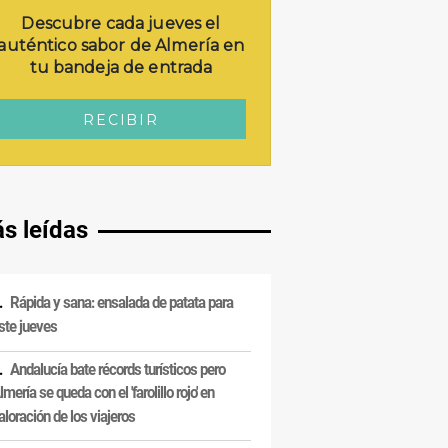
s leídas
Rápida y sana: ensalada de patata para
ste jueves
Andalucía bate récords turísticos pero
lmería se queda con el 'farolillo rojo' en
aloración de los viajeros