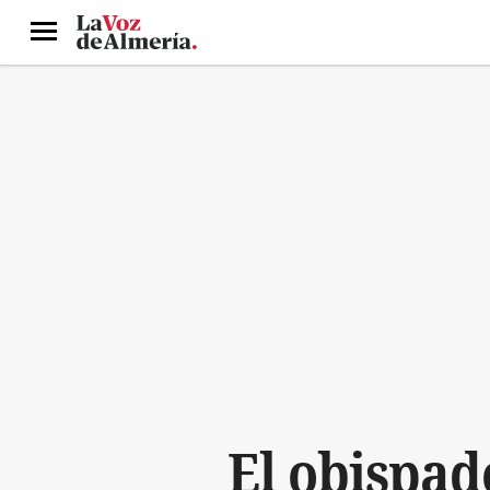
Menú
El obispad