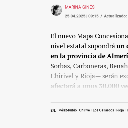
MARINA GINÉS
25.04.2025 | 09:15
Actualizado:
El nuevo Mapa Concesional
nivel estatal supondrá
un 
en la provincia de Almer
Sorbas, Carboneras, Benaha
Chirivel y Rioja— serán ex
afectará a unos 30.000 ve
Vélez-Rubio
Chirivel
Los Gallardos
Rioja
EN: