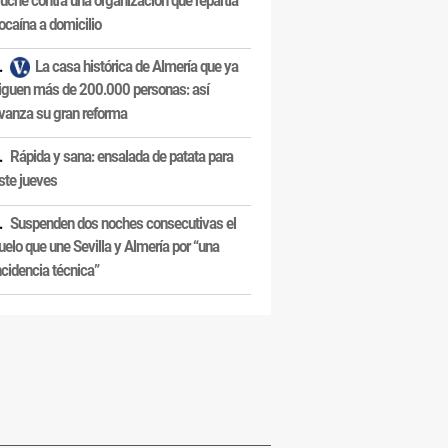
uche contra una organización que repartía
ocaína a domicilio
La casa histórica de Almería que ya
iguen más de 200.000 personas: así
vanza su gran reforma
Rápida y sana: ensalada de patata para
ste jueves
Suspenden dos noches consecutivas el
uelo que une Sevilla y Almería por “una
ncidencia técnica”