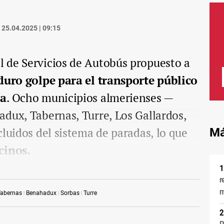
25.04.2025 | 09:15
 de Servicios de Autobús propuesto a
duro golpe para el transporte público
ía
. Ocho municipios almerienses —
dux, Tabernas, Turre, Los Gallardos,
cluidos del sistema de paradas, lo que
Má
cinos.
r
m
Tabernas
Benahadux
Sorbas
Turre