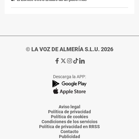
© LA VOZ DE ALMERÍA S.L.U. 2026
Ir
Ir
Ir
Ir
Ir
a
a
a
a
a
Facebook
X
Instagram
TikTok
Linkedin
Descarga la APP:
de
de
de
de
de
La
La
La
La
La
Voz
Voz
Voz
Voz
Voz
de
de
de
de
de
Almería
Almería
Almería
Almería
Almería
Aviso legal
Política de privacidad
Política de cookies
Condiciones de los servicios
Política de privacidad en RRSS
Contacto
Publicidad