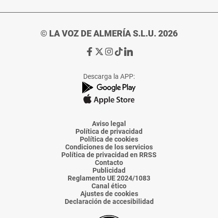
© LA VOZ DE ALMERÍA S.L.U. 2026
Ir
Ir
Ir
Ir
Ir
a
a
a
a
a
Facebook
X
Instagram
TikTok
Linkedin
Descarga la APP:
de
de
de
de
de
La
La
La
La
La
Voz
Voz
Voz
Voz
Voz
de
de
de
de
de
Almería
Almería
Almería
Almería
Almería
Aviso legal
Política de privacidad
Política de cookies
Condiciones de los servicios
Política de privacidad en RRSS
Contacto
Publicidad
Reglamento UE 2024/1083
Canal ético
Ajustes de cookies
Declaración de accesibilidad