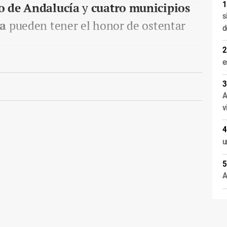
o de Andalucía
y
cuatro municipios
s
ía
pueden tener el honor de ostentar
d
e
A
v
u
A