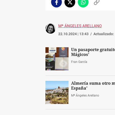
Facebook
Twitter
Whatsapp
Copiar
enlace
Mª ÁNGELES ARELLANO
22.10.2024 | 13:43
Actualizado:
Un pasaporte gratuito
Mágicos’
Fran García
Almería suma otro mu
España’
Mª Ángeles Arellano