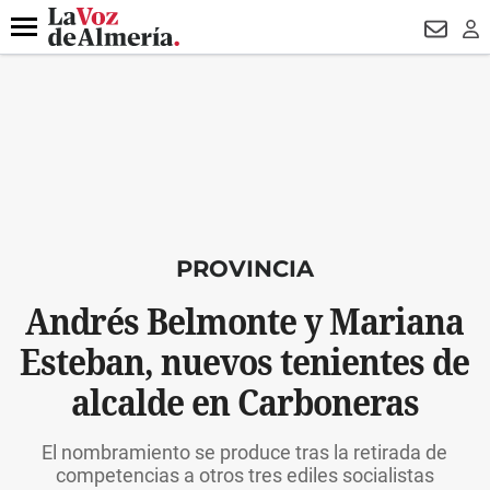
DESTACADO
VOTO FEMENINO
ORGULLO VERA
TRIBUNA
Menú
NEWSL
LO
PROVINCIA
Andrés Belmonte y Mariana
Esteban, nuevos tenientes de
alcalde en Carboneras
El nombramiento se produce tras la retirada de
competencias a otros tres ediles socialistas