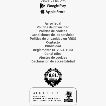
Descarga la APP:
de
de
de
de
de
La
La
La
La
La
Voz
Voz
Voz
Voz
Voz
de
de
de
de
de
Almería
Almería
Almería
Almería
Almería
Aviso legal
Política de privacidad
Política de cookies
Condiciones de los servicios
Política de privacidad en RRSS
Contacto
Publicidad
Reglamento UE 2024/1083
Canal ético
Ajustes de cookies
Declaración de accesibilidad