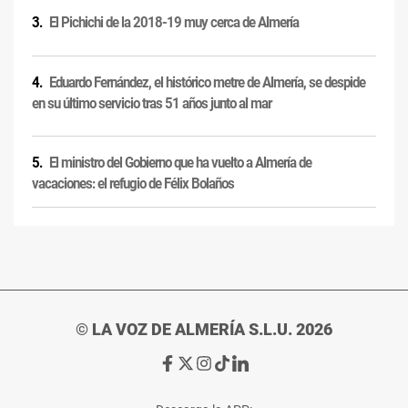
El Pichichi de la 2018-19 muy cerca de Almería
Eduardo Fernández, el histórico metre de Almería, se despide
en su último servicio tras 51 años junto al mar
El ministro del Gobierno que ha vuelto a Almería de
vacaciones: el refugio de Félix Bolaños
© LA VOZ DE ALMERÍA S.L.U. 2026
Ir
Ir
Ir
Ir
Ir
a
a
a
a
a
Facebook
X
Instagram
TikTok
Linkedin