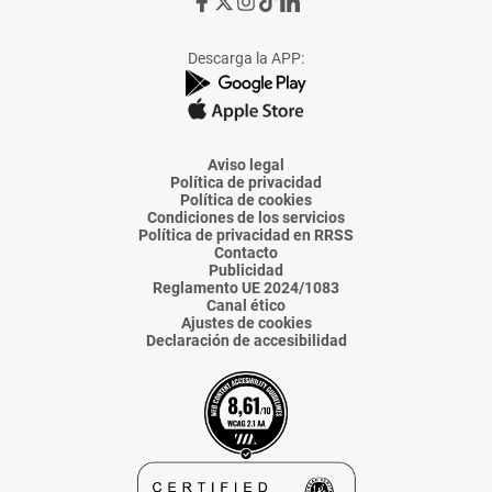
Ir
Ir
Ir
Ir
Ir
a
a
a
a
a
Facebook
X
Instagram
TikTok
Linkedin
Descarga la APP:
de
de
de
de
de
La
La
La
La
La
Voz
Voz
Voz
Voz
Voz
de
de
de
de
de
Almería
Almería
Almería
Almería
Almería
Aviso legal
Política de privacidad
Política de cookies
Condiciones de los servicios
Política de privacidad en RRSS
Contacto
Publicidad
Reglamento UE 2024/1083
Canal ético
Ajustes de cookies
Declaración de accesibilidad