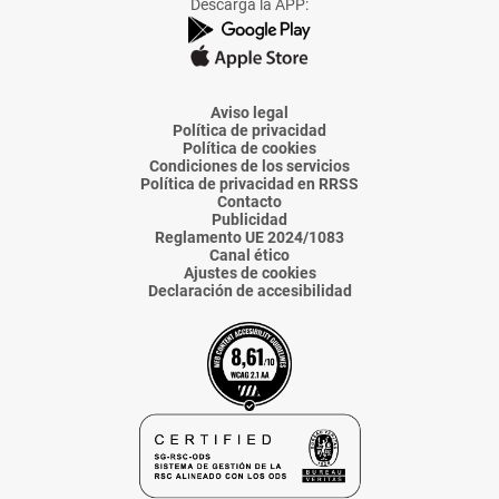
Descarga la APP:
de
de
de
de
de
La
La
La
La
La
Voz
Voz
Voz
Voz
Voz
de
de
de
de
de
Almería
Almería
Almería
Almería
Almería
Aviso legal
Política de privacidad
Política de cookies
Condiciones de los servicios
Política de privacidad en RRSS
Contacto
Publicidad
Reglamento UE 2024/1083
Canal ético
Ajustes de cookies
Declaración de accesibilidad