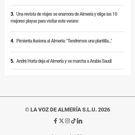
Una revista de viajes se enamora de Almería y elige las 10
mejores playas para visitar este verano
Pimienta ilusiona al Almería: "Tendremos una plantilla..."
André Horta deja el Almería y se marcha a Arabia Saudí
© LA VOZ DE ALMERÍA S.L.U. 2026
Ir
Ir
Ir
Ir
Ir
a
a
a
a
a
Facebook
X
Instagram
TikTok
Linkedin