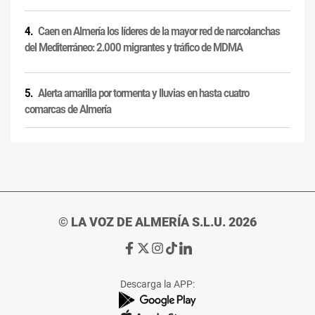
Caen en Almería los líderes de la mayor red de narcolanchas
del Mediterráneo: 2.000 migrantes y tráfico de MDMA
Alerta amarilla por tormenta y lluvias en hasta cuatro
comarcas de Almería
© LA VOZ DE ALMERÍA S.L.U. 2026
Ir
Ir
Ir
Ir
Ir
a
a
a
a
a
Facebook
X
Instagram
TikTok
Linkedin
Descarga la APP:
de
de
de
de
de
La
La
La
La
La