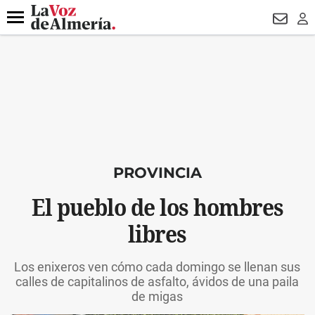
DESTACADO
HOSPITAL PONIENTE
ECLIPSE
DRON UDA
Menú
NEWSL
LO
PROVINCIA
El pueblo de los hombres
libres
Los enixeros ven cómo cada domingo se llenan sus
calles de capitalinos de asfalto, ávidos de una paila
de migas