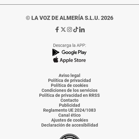
© LA VOZ DE ALMERÍA S.L.U. 2026
Ir
Ir
Ir
Ir
Ir
a
a
a
a
a
Facebook
X
Instagram
TikTok
Linkedin
Descarga la APP:
de
de
de
de
de
La
La
La
La
La
Voz
Voz
Voz
Voz
Voz
de
de
de
de
de
Almería
Almería
Almería
Almería
Almería
Aviso legal
Política de privacidad
Política de cookies
Condiciones de los servicios
Política de privacidad en RRSS
Contacto
Publicidad
Reglamento UE 2024/1083
Canal ético
Ajustes de cookies
Declaración de accesibilidad