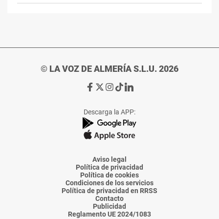
© LA VOZ DE ALMERÍA S.L.U. 2026
Ir
Ir
Ir
Ir
Ir
a
a
a
a
a
Facebook
X
Instagram
TikTok
Linkedin
Descarga la APP:
de
de
de
de
de
La
La
La
La
La
Voz
Voz
Voz
Voz
Voz
de
de
de
de
de
Almería
Almería
Almería
Almería
Almería
Aviso legal
Política de privacidad
Política de cookies
Condiciones de los servicios
Política de privacidad en RRSS
Contacto
Publicidad
Reglamento UE 2024/1083