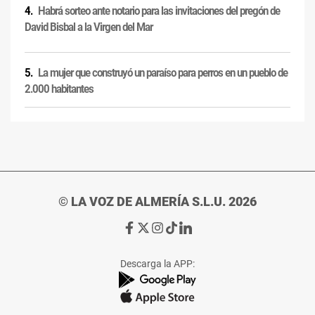
Habrá sorteo ante notario para las invitaciones del pregón de
David Bisbal a la Virgen del Mar
La mujer que construyó un paraíso para perros en un pueblo de
2.000 habitantes
© LA VOZ DE ALMERÍA S.L.U. 2026
Ir
Ir
Ir
Ir
Ir
a
a
a
a
a
Facebook
X
Instagram
TikTok
Linkedin
Descarga la APP:
de
de
de
de
de
La
La
La
La
La
Voz
Voz
Voz
Voz
Voz
de
de
de
de
de