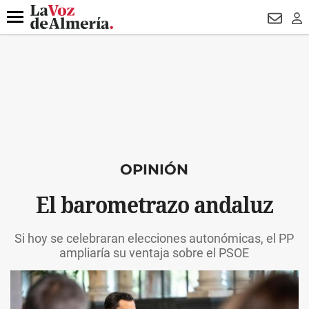
DESTACADO
VOTO FEMENINO
ORGULLO VERA
TRIBUNA
Menú
NEWSL
LO
OPINIÓN
El barometrazo andaluz
Si hoy se celebraran elecciones autonómicas, el PP
ampliaría su ventaja sobre el PSOE