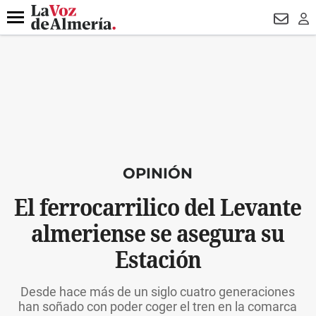
DESTACADO
VOTO FEMENINO
ORGULLO VERA
TRIBUNA
Menú
NEWSL
LO
OPINIÓN
El ferrocarrilico del Levante
almeriense se asegura su
Estación
Desde hace más de un siglo cuatro generaciones
han soñado con poder coger el tren en la comarca