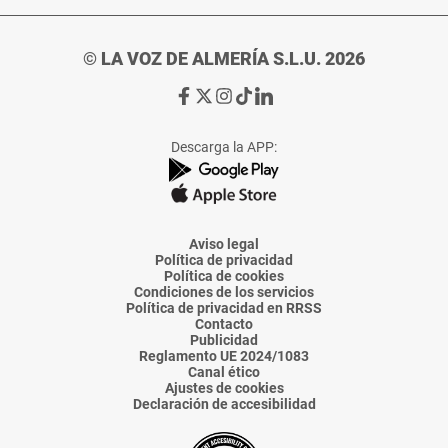
© LA VOZ DE ALMERÍA S.L.U. 2026
Ir
Ir
Ir
Ir
Ir
a
a
a
a
a
Facebook
X
Instagram
TikTok
Linkedin
Descarga la APP:
de
de
de
de
de
La
La
La
La
La
Voz
Voz
Voz
Voz
Voz
de
de
de
de
de
Almería
Almería
Almería
Almería
Almería
Aviso legal
Política de privacidad
Política de cookies
Condiciones de los servicios
Política de privacidad en RRSS
Contacto
Publicidad
Reglamento UE 2024/1083
Canal ético
Ajustes de cookies
Declaración de accesibilidad