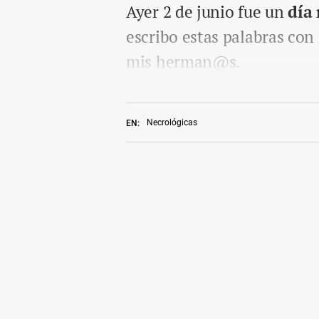
Ayer 2 de junio fue un
día 
escribo estas palabras co
mis herman@s.
Necrológicas
EN: