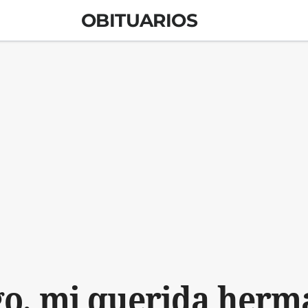
OBITUARIOS
go, mi querida her