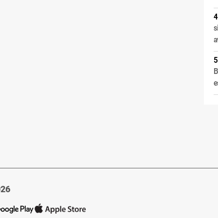
s
a
B
e
026