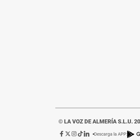
© LA VOZ DE ALMERÍA S.L.U. 2
Ir
Ir
Ir
Ir
Ir
Descarga la APP: