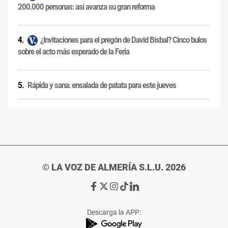
200.000 personas: así avanza su gran reforma
¿Invitaciones para el pregón de David Bisbal? Cinco bulos
sobre el acto más esperado de la Feria
Rápida y sana: ensalada de patata para este jueves
© LA VOZ DE ALMERÍA S.L.U. 2026
Ir
Ir
Ir
Ir
Ir
a
a
a
a
a
Facebook
X
Instagram
TikTok
Linkedin
Descarga la APP:
de
de
de
de
de
La
La
La
La
La