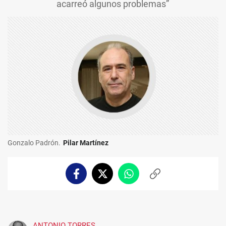
acarreó algunos problemas”
Gonzalo Padrón.
Pilar Martínez
Facebook
Twitter
Whatsapp
Copiar
enlace
ANTONIO TORRES