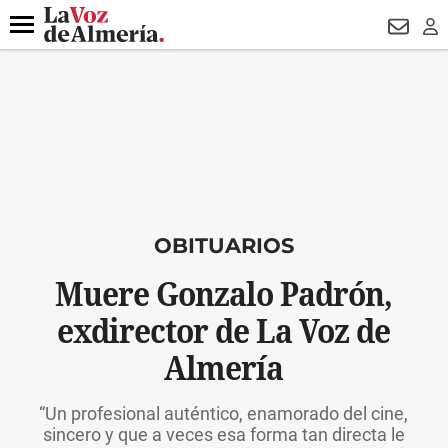
DESTACADO
HOSPITAL PONIENTE
ECLIPSE
DRON UDA
Menú
NEWSL
LO
OBITUARIOS
Muere Gonzalo Padrón,
exdirector de La Voz de
Almería
“Un profesional auténtico, enamorado del cine,
sincero y que a veces esa forma tan directa le