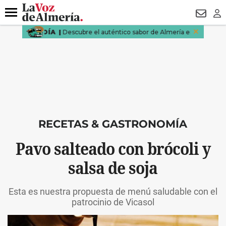
DESTACADO
VOTO FEMENINO
ORGULLO VERA
TRIBUNA
Menú
NEWSL
LO
RECETAS & GASTRONOMÍA
Pavo salteado con brócoli y
salsa de soja
Esta es nuestra propuesta de menú saludable con el
patrocinio de Vicasol