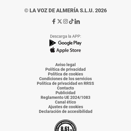
© LA VOZ DE ALMERÍA S.L.U. 2026
Ir
Ir
Ir
Ir
Ir
a
a
a
a
a
Facebook
X
Instagram
TikTok
Linkedin
Descarga la APP:
de
de
de
de
de
La
La
La
La
La
Voz
Voz
Voz
Voz
Voz
de
de
de
de
de
Almería
Almería
Almería
Almería
Almería
Aviso legal
Política de privacidad
Política de cookies
Condiciones de los servicios
Política de privacidad en RRSS
Contacto
Publicidad
Reglamento UE 2024/1083
Canal ético
Ajustes de cookies
Declaración de accesibilidad