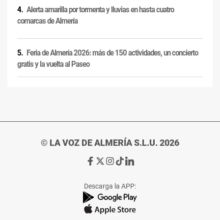
Alerta amarilla por tormenta y lluvias en hasta cuatro
comarcas de Almería
Feria de Almería 2026: más de 150 actividades, un concierto
gratis y la vuelta al Paseo
© LA VOZ DE ALMERÍA S.L.U. 2026
Ir
Ir
Ir
Ir
Ir
a
a
a
a
a
Facebook
X
Instagram
TikTok
Linkedin
Descarga la APP:
de
de
de
de
de
La
La
La
La
La
Voz
Voz
Voz
Voz
Voz