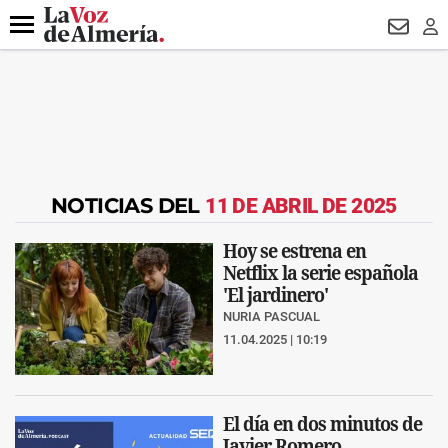
DESTACADO
FALLECIDO GENOVESES
ECLIPSE
MANUEL 
Menú
NEWSL
LO
NOTICIAS DEL
11 DE ABRIL DE 2025
Hoy se estrena en
Netflix la serie española
'El jardinero'
NURIA PASCUAL
11.04.2025 | 10:19
El día en dos minutos de
Javier Romero