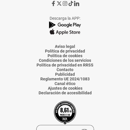
Ir
Ir
Ir
Ir
Ir
a
a
a
a
a
Facebook
X
Instagram
TikTok
Linkedin
Descarga la APP:
de
de
de
de
de
La
La
La
La
La
Voz
Voz
Voz
Voz
Voz
de
de
de
de
de
Almería
Almería
Almería
Almería
Almería
Aviso legal
Política de privacidad
Política de cookies
Condiciones de los servicios
Política de privacidad en RRSS
Contacto
Publicidad
Reglamento UE 2024/1083
Canal ético
Ajustes de cookies
Declaración de accesibilidad