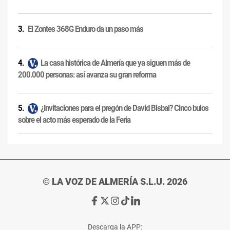
El Zontes 368G Enduro da un paso más
La casa histórica de Almería que ya siguen más de
200.000 personas: así avanza su gran reforma
¿Invitaciones para el pregón de David Bisbal? Cinco bulos
sobre el acto más esperado de la Feria
© LA VOZ DE ALMERÍA S.L.U. 2026
Ir
Ir
Ir
Ir
Ir
a
a
a
a
a
Facebook
X
Instagram
TikTok
Linkedin
Descarga la APP: