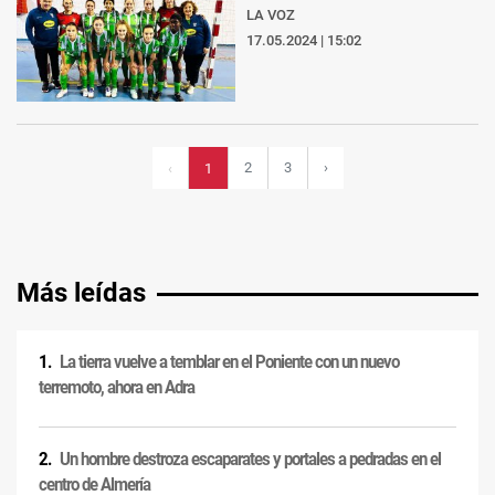
LA VOZ
17.05.2024 | 15:02
2
3
›
‹
1
Más leídas
La tierra vuelve a temblar en el Poniente con un nuevo
terremoto, ahora en Adra
Un hombre destroza escaparates y portales a pedradas en el
centro de Almería