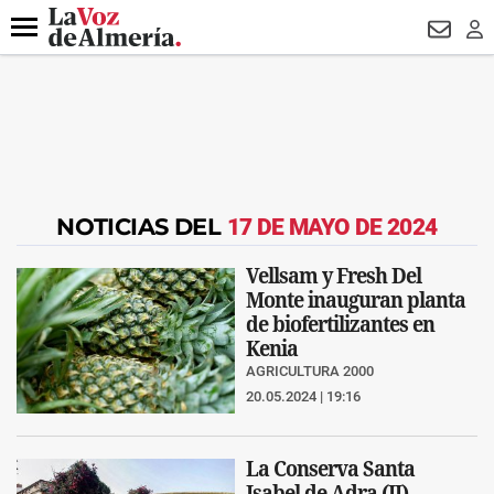
DESTACADO
ROBOS
PREGÓN BISBAL
CONDENADOS
Menú
NEWSL
LO
NOTICIAS DEL
17 DE MAYO DE 2024
Vellsam y Fresh Del
Monte inauguran planta
de biofertilizantes en
Kenia
AGRICULTURA 2000
20.05.2024 | 19:16
La Conserva Santa
Isabel de Adra (II)