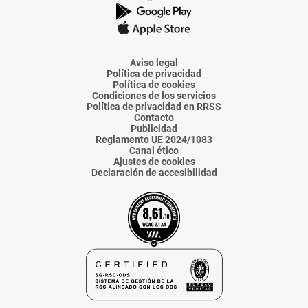
de
de
de
de
de
La
La
La
La
La
Voz
Voz
Voz
Voz
Voz
de
de
de
de
de
Almería
Almería
Almería
Almería
Almería
Aviso legal
Política de privacidad
Política de cookies
Condiciones de los servicios
Política de privacidad en RRSS
Contacto
Publicidad
Reglamento UE 2024/1083
Canal ético
Ajustes de cookies
Declaración de accesibilidad