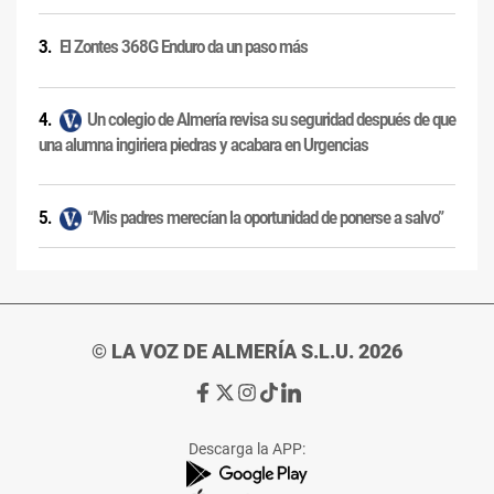
El Zontes 368G Enduro da un paso más
Un colegio de Almería revisa su seguridad después de que
una alumna ingiriera piedras y acabara en Urgencias
“Mis padres merecían la oportunidad de ponerse a salvo”
© LA VOZ DE ALMERÍA S.L.U. 2026
Ir
Ir
Ir
Ir
Ir
a
a
a
a
a
Facebook
X
Instagram
TikTok
Linkedin
Descarga la APP:
de
de
de
de
de
La
La
La
La
La