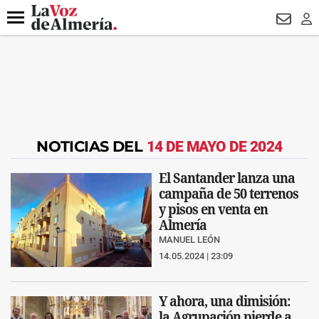
DESTACADO
ROBOS
PREGÓN BISBAL
CONDENADOS
Menú
NEWSL
LO
NOTICIAS DEL
14 DE MAYO DE 2024
El Santander lanza una
campaña de 50 terrenos
y pisos en venta en
Almería
MANUEL LEÓN
14.05.2024 | 23:09
Y ahora, una dimisión:
la Agrupación pierde a