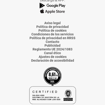
Descarga la APP:
de
de
de
de
de
La
La
La
La
La
Voz
Voz
Voz
Voz
Voz
de
de
de
de
de
Almería
Almería
Almería
Almería
Almería
Aviso legal
Política de privacidad
Política de cookies
Condiciones de los servicios
Política de privacidad en RRSS
Contacto
Publicidad
Reglamento UE 2024/1083
Canal ético
Ajustes de cookies
Declaración de accesibilidad