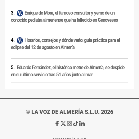
Enrique de Mora, el famoso consultor y yerno de un
conocido pediatra almeriense que ha fallecido en Genoveses
Horarios, consejos y dónde verlo: guía práctica para el
eclipse del 12 de agosto en Almería
Eduardo Fernández, el histórico metre de Almería, se despide
en su último servicio tras 51 años junto al mar
© LA VOZ DE ALMERÍA S.L.U. 2026
Ir
Ir
Ir
Ir
Ir
a
a
a
a
a
Facebook
X
Instagram
TikTok
Linkedin