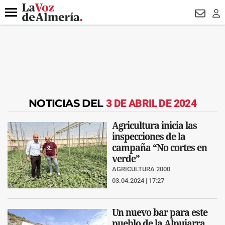
DESTACADO
FALLECIDO GENOVESES
ECLIPSE
MANUEL 
Menú
NEWSL
LO
NOTICIAS DEL
3 DE ABRIL DE 2024
Agricultura inicia las
inspecciones de la
campaña “No cortes en
verde”
AGRICULTURA 2000
03.04.2024 | 17:27
Un nuevo bar para este
pueblo de la Alpujarra