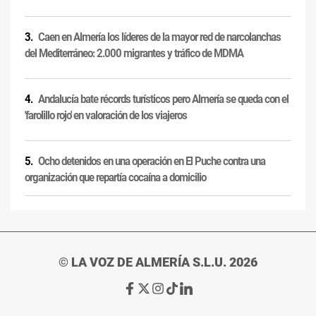
Caen en Almería los líderes de la mayor red de narcolanchas
del Mediterráneo: 2.000 migrantes y tráfico de MDMA
Andalucía bate récords turísticos pero Almería se queda con el
'farolillo rojo' en valoración de los viajeros
Ocho detenidos en una operación en El Puche contra una
organización que repartía cocaína a domicilio
© LA VOZ DE ALMERÍA S.L.U. 2026
Ir
Ir
Ir
Ir
Ir
a
a
a
a
a