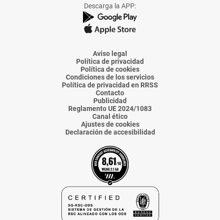
Facebook
X
Instagram
TikTok
Linkedin
Descarga la APP:
de
de
de
de
de
La
La
La
La
La
Voz
Voz
Voz
Voz
Voz
de
de
de
de
de
Almería
Almería
Almería
Almería
Almería
Aviso legal
Política de privacidad
Política de cookies
Condiciones de los servicios
Política de privacidad en RRSS
Contacto
Publicidad
Reglamento UE 2024/1083
Canal ético
Ajustes de cookies
Declaración de accesibilidad