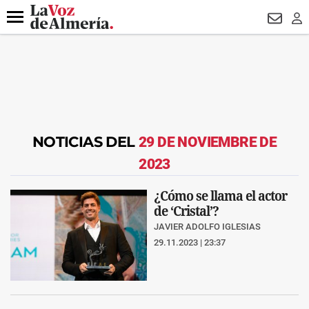
DESTACADO
MACROOPERACIÓN
FERIA
TURISMO
JUI
Menú
NEWSL
LO
NOTICIAS DEL
29 DE NOVIEMBRE DE
2023
¿Cómo se llama el actor
de ‘Cristal’?
JAVIER ADOLFO IGLESIAS
29.11.2023 | 23:37