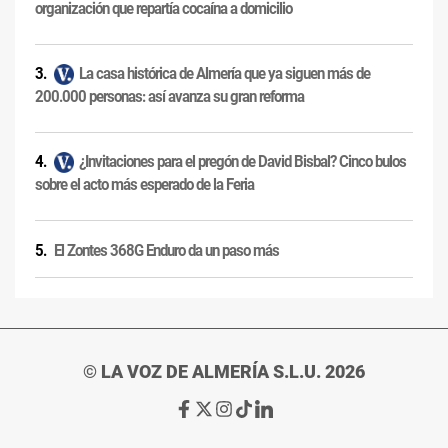
organización que repartía cocaína a domicilio
La casa histórica de Almería que ya siguen más de
200.000 personas: así avanza su gran reforma
¿Invitaciones para el pregón de David Bisbal? Cinco bulos
sobre el acto más esperado de la Feria
El Zontes 368G Enduro da un paso más
© LA VOZ DE ALMERÍA S.L.U. 2026
Ir
Ir
Ir
Ir
Ir
a
a
a
a
a