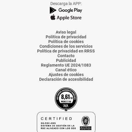
Facebook
X
Instagram
TikTok
Linkedin
Descarga la APP:
de
de
de
de
de
La
La
La
La
La
Voz
Voz
Voz
Voz
Voz
de
de
de
de
de
Almería
Almería
Almería
Almería
Almería
Aviso legal
Política de privacidad
Política de cookies
Condiciones de los servicios
Política de privacidad en RRSS
Contacto
Publicidad
Reglamento UE 2024/1083
Canal ético
Ajustes de cookies
Declaración de accesibilidad