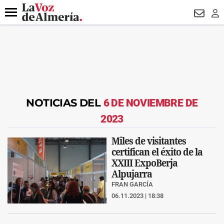
DESTACADO
HOSPITAL PONIENTE
ECLIPSE
DRON UDA
Menú
NEWSL
LO
NOTICIAS DEL
6 DE NOVIEMBRE DE
2023
Miles de visitantes
certifican el éxito de la
XXIII ExpoBerja
Alpujarra
FRAN GARCÍA
06.11.2023 | 18:38