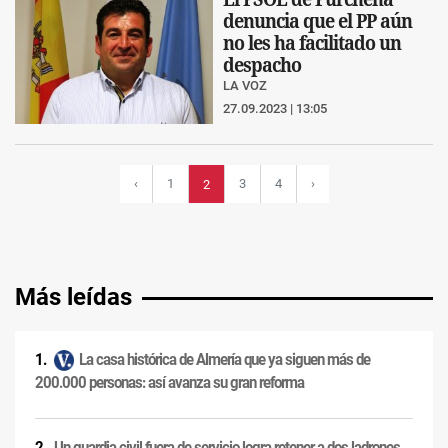
denuncia que el PP aún
no les ha facilitado un
despacho
LA VOZ
27.09.2023 | 13:05
‹
1
3
4
›
2
Más leídas
La casa histórica de Almería que ya siguen más de
200.000 personas: así avanza su gran reforma
Un guardia civil fuera de servicio logra retener a dos ladrones