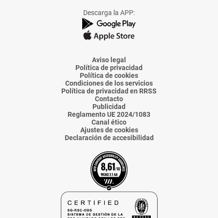
Facebook
X
Instagram
TikTok
Linkedin
Descarga la APP:
de
de
de
de
de
La
La
La
La
La
Voz
Voz
Voz
Voz
Voz
de
de
de
de
de
Almería
Almería
Almería
Almería
Almería
Aviso legal
Política de privacidad
Política de cookies
Condiciones de los servicios
Política de privacidad en RRSS
Contacto
Publicidad
Reglamento UE 2024/1083
Canal ético
Ajustes de cookies
Declaración de accesibilidad