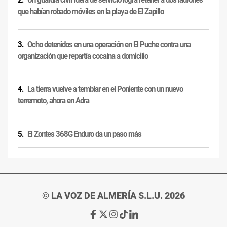
que habían robado móviles en la playa de El Zapillo
Ocho detenidos en una operación en El Puche contra una
organización que repartía cocaína a domicilio
La tierra vuelve a temblar en el Poniente con un nuevo
terremoto, ahora en Adra
El Zontes 368G Enduro da un paso más
© LA VOZ DE ALMERÍA S.L.U. 2026
Ir
Ir
Ir
Ir
Ir
a
a
a
a
a