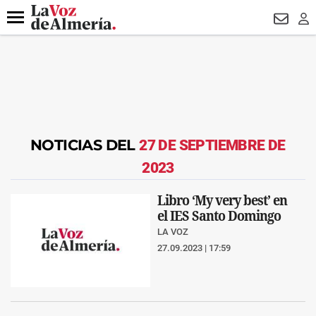
DESTACADO
HOSPITAL PONIENTE
ECLIPSE
DRON UDA
Menú
NEWSL
LO
NOTICIAS DEL
27 DE SEPTIEMBRE DE
2023
Libro ‘My very best’ en
el IES Santo Domingo
LA VOZ
27.09.2023 | 17:59