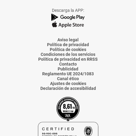
a
a
a
a
a
Facebook
X
Instagram
TikTok
Linkedin
Descarga la APP:
de
de
de
de
de
La
La
La
La
La
Voz
Voz
Voz
Voz
Voz
de
de
de
de
de
Almería
Almería
Almería
Almería
Almería
Aviso legal
Política de privacidad
Política de cookies
Condiciones de los servicios
Política de privacidad en RRSS
Contacto
Publicidad
Reglamento UE 2024/1083
Canal ético
Ajustes de cookies
Declaración de accesibilidad