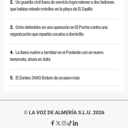
Un guardia civil fuera de servicio logra retener a dos ladrones
que habían robado móviles en la playa de El Zapillo
Ocho detenidos en una operación en El Puche contra una
organización que repartía cocaína a domicilio
La tierra vuelve a temblar en el Poniente con un nuevo
terremoto, ahora en Adra
El Zontes 368G Enduro da un paso más
© LA VOZ DE ALMERÍA S.L.U. 2026
Ir
Ir
Ir
Ir
Ir