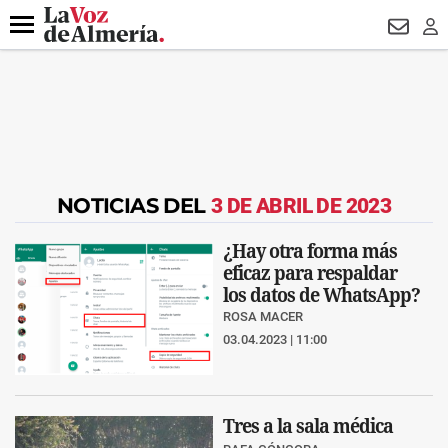
DESTACADO
VOTO FEMENINO
ORGULLO VERA
TRIBUNA
Menú
NEWSL
LO
NOTICIAS DEL
3 DE ABRIL DE 2023
¿Hay otra forma más
eficaz para respaldar
los datos de WhatsApp?
ROSA MACER
03.04.2023 | 11:00
Tres a la sala médica