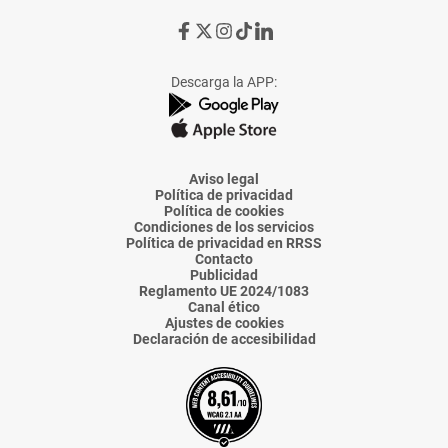
Ir
Ir
Ir
Ir
Ir
a
a
a
a
a
Facebook
X
Instagram
TikTok
Linkedin
Descarga la APP:
de
de
de
de
de
La
La
La
La
La
Voz
Voz
Voz
Voz
Voz
de
de
de
de
de
Almería
Almería
Almería
Almería
Almería
Aviso legal
Política de privacidad
Política de cookies
Condiciones de los servicios
Política de privacidad en RRSS
Contacto
Publicidad
Reglamento UE 2024/1083
Canal ético
Ajustes de cookies
Declaración de accesibilidad