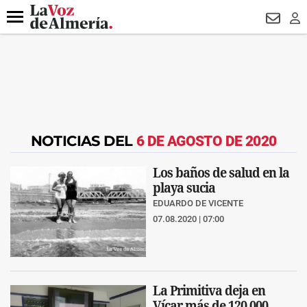
DESTACADO
VOTO FEMENINO
ORGULLO VERA
TRIBUNA
Menú
NEWSL
LO
NOTICIAS DEL
6 DE AGOSTO DE 2020
Los baños de salud en la
playa sucia
EDUARDO DE VICENTE
07.08.2020 | 07:00
La Primitiva deja en
Vícar más de 120.000