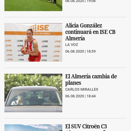
06.08.2020 | 19:06
Alicia González
continuará en ISE CB
Almería
LA VOZ
06.08.2020 | 18:59
El Almería cambia de
planes
CARLOS MIRALLES
06.08.2020 | 18:44
El SUV Citroën C3