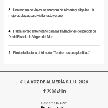
Una revista de viajes se enamora de Almería y elige las 10
mejores playas para visitar este verano
Habrá sorteo ante notario para las invitaciones del pregón de
David Bisbal a la Virgen del Mar
Pimienta ilusiona al Almería: "Tendremos una plantilla..."
© LA VOZ DE ALMERÍA S.L.U. 2026
Ir
Ir
Ir
Ir
Ir
a
a
a
a
a
Facebook
X
Instagram
TikTok
Linkedin
Descarga la APP:
de
de
de
de
de