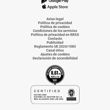
La
La
La
La
La
Voz
Voz
Voz
Voz
Voz
de
de
de
de
de
Almería
Almería
Almería
Almería
Almería
Aviso legal
Política de privacidad
Política de cookies
Condiciones de los servicios
Política de privacidad en RRSS
Contacto
Publicidad
Reglamento UE 2024/1083
Canal ético
Ajustes de cookies
Declaración de accesibilidad